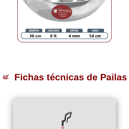
Fichas técnicas de Pailas
skillet_cooktop