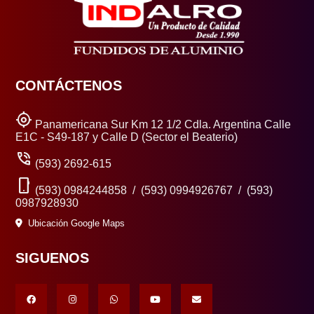
CONTÁCTENOS
my_location
Panamericana Sur Km 12 1/2 Cdla. Argentina Calle
E1C - S49-187 y Calle D (Sector el Beaterio)
phone_in_talk
(593) 2692-615
phone_android
(593) 0984244858 / (593) 0994926767 / (593)
0987928930
Ubicación Google Maps
SIGUENOS